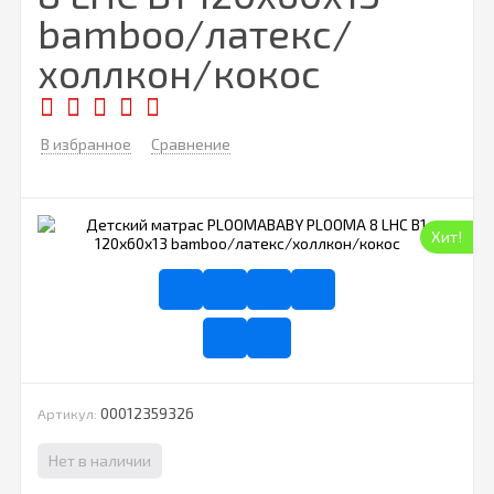
bamboo/латекс/
холлкон/кокос
В избранное
Сравнение
Хит!
00012359326
Артикул:
Нет в наличии