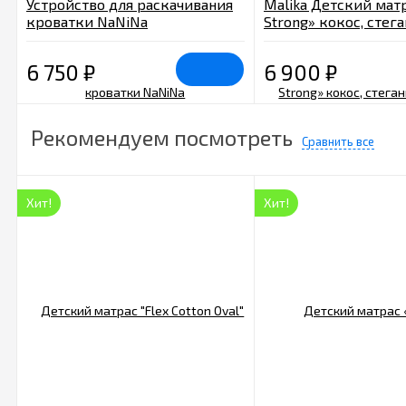
Устройство для раскачивания
Malika Детский матр
кроватки NaNiNa
Strong» кокос, стег
чехол 120х60х11 см
6 750
₽
6 900
₽
Рекомендуем посмотреть
Сравнить все
Хит!
Хит!