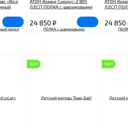
ас «Bico
АТОН Комод Сириус-2 805
АТОН Комо
анный
ЛДСП ПОЛКА с шариковыми
ЛДСП ПОЛ
направляющими 5 ящ.
направляю
слоновая кость
24 850
₽
24 850
Хит!
Хит!