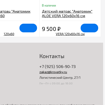
В наличии
атрац "Анатомик
Детский матрас "Анатомик"
х60
ALOE VERA 120х60х16 см
9 500
₽
Контакты
+7 (925) 506-90-73
zakaz@krovatky.ru
Логистический Центр, 27/1
Пн—Пт с 09:00 до 18:00