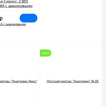
д Сириус-2 805
КА с шариковыми
щими 5 ящ. венге
₽
Хит!