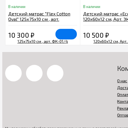
В наличии
В наличии
Детский матрас "Flex Cotton
Детский матрас «Ec
Oval" 125х75х10 см , арт.
120х60х12 см, Арт. Э
ФК-01/4
10 300
₽
10 500
₽
Ко
О нас
Дост
Опла
Конт
Рекл
Опто