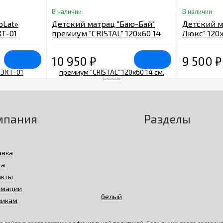
В наличии
В наличии
oLat»
Детский матрац "Баю-Бай"
Детский м
КТ-01
премиум "CRISTAL" 120х60 14
Люкс" 120
см. белый
10 950
₽
9 500
₽
мпания
Разделы
авка
та
акты
амации
викам