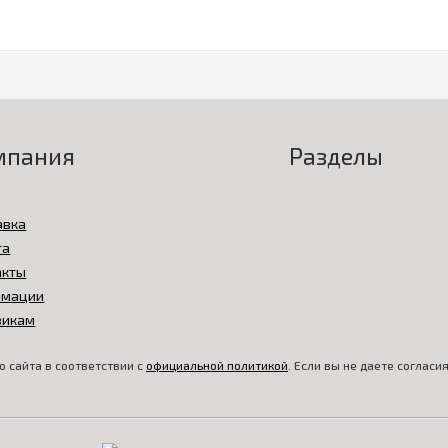
мпания
Разделы
авка
та
акты
амации
викам
 сайта в соответствии с
официальной политикой
. Если вы не даете соглас