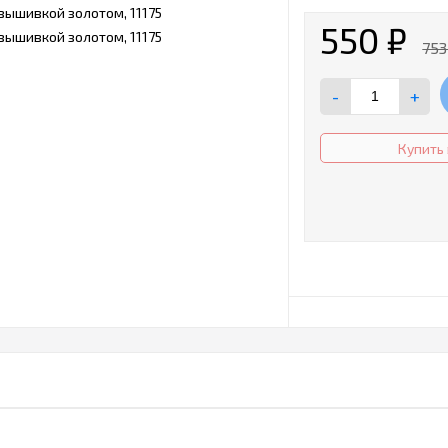
550
₽
75
-
+
Купить 