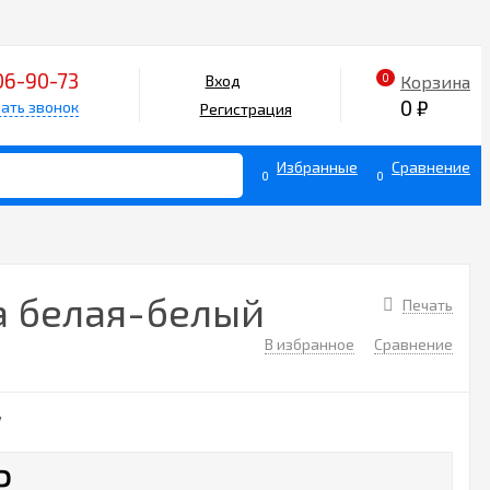
06-90-73
0
Корзина
Вход
0
₽
ать звонок
Регистрация
Избранные
Сравнение
0
0
а белая-белый
Печать
В избранное
Сравнение
7
₽