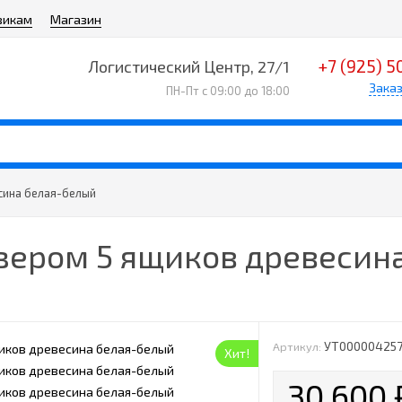
викам
Магазин
+7 (925) 5
Логистический Центр, 27/1
Заказ
ПН-Пт с 09:00 до 18:00
сина белая-белый
йзером 5 ящиков древесин
УТ00000425
Артикул:
Хит!
30 600