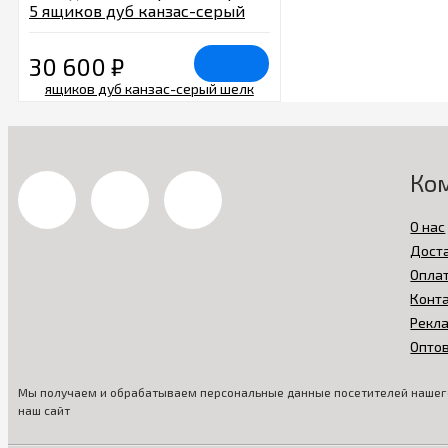
5 ящиков дуб канзас-серый
шелк
30 600
₽
Ко
О нас
Дост
Опла
Конт
Рекл
Опто
Мы получаем и обрабатываем персональные данные посетителей нашего
наш сайт