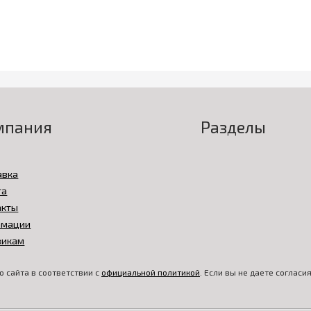
мпания
Разделы
авка
та
акты
амации
викам
 сайта в соответствии с
официальной политикой
. Если вы не даете соглас