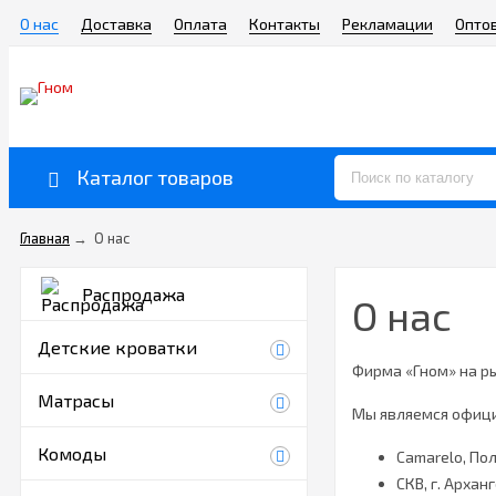
О нас
Доставка
Оплата
Контакты
Рекламации
Опто
Каталог товаров
Главная
→
О нас
Распродажа
О нас
Детские кроватки
Фирма «Гном» на ры
Матрасы
Мы являемся офиц
Комоды
Camarelo, По
СКВ, г. Архан