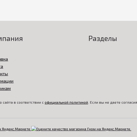
мпания
Разделы
авка
та
акты
амации
викам
 сайта в соответствии с
официальной политикой
. Если вы не даете соглас