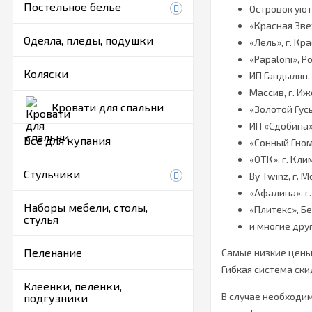
Постельное белье
Островок уют
«Красная Зве
Одеяла, пледы, подушки
«Лель», г. Кр
«Papaloni», Р
Коляски
ИП Гандылян, 
Массив, г. И
Кровати для спальни
«Золотой Гусь
ИП «Сдобина»
Все для купания
«Сонный Гном
«ОТК», г. Кли
Стульчики
By Twinz, г. 
«Афалина», г
Наборы мебели, столы,
«Плитекс», Б
стулья
и многие дру
Пеленание
Самые низкие цены 
Гибкая система ск
Клеёнки, пелёнки,
В случае необходим
подгузники