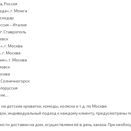
а, Россия
зда», г. Можга
аснодар
оссия – Италия
г. Ставрополь
жевск
», г. Москва
, г. Москва
ик», г. Москва
мовск
Москва
. Солнечногорск
елоруссия
гие…
на детские кроватки, комоды, коляски и т.д. по Москве.
идок, индивидуальный подход к каждому клиенту, предусмотрены п
ости доставки на дом, осуществляем её в день заказа. При необход