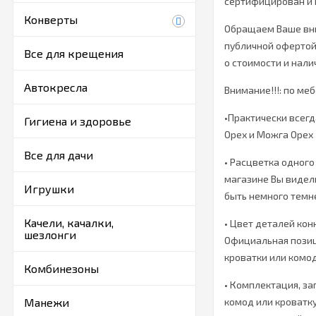
сертифицирован и 
Конверты
Обращаем Ваше вни
публичной офертой
Все для крещения
о стоимости и нали
Автокресла
Внимание!!!: по ме
•Практически всег
Гигиена и здоровье
Орех и Можга Орех 
Все для дачи
• Расцветка одного
магазине Вы видел
Игрушки
быть немного темне
Качели, качалки,
• Цвет деталей кон
шезлонги
Официальная позици
кроватки или комод
Комбинезоны
• Комплектация, з
Манежи
комод или кроватку