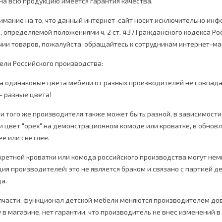
на всю продукцию имеется гарантия качества.
мание на то, что данный интернет-сайт носит исключительно инфо
, определяемой положениями ч. 2 ст. 437 Гражданского кодекса 
чии товаров, пожалуйста, обращайтесь к сотрудникам интернет-ма
бели Российского производства:
да одинаковые цвета мебели от разных производителей не совпада
- разные цвета!
 и того же производителя также может быть разной, в зависимост
и цвет "орех" на демонстрационном комоде или кроватке, в обнов
е или светлее.
кретной кроватки или комода российского производства могут немн
я производителей: это не является браком и связано с партией де
а.
апчасти, функционал детской мебели меняются производителем дов
 в магазине, нет гарантии, что производитель не внес изменений 