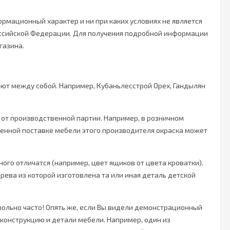
рмационный характер и ни при каких условиях не является
Российской Федерации. Для получения подробной информации
газина.
ют между собой. Например, Кубаньлесстрой Орех, Гандылян
и от производственной партии. Например, в розничном
ленной поставке мебели этого производителя окраска может
ого отличатся (например, цвет ящиков от цвета кроватки).
рева из которой изготовлена та или иная деталь детской
ольно часто! Опять же, если Вы видели демонстрационный
в конструкцию и детали мебели. Например, один из