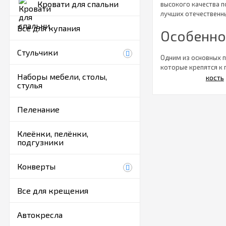
Кровати для спальни
высокого качества п
лучших отечественн
Все для купания
Особенно
Стульчики
Одним из основных п
которые крепятся к 
Наборы мебели, столы,
последующем родите
стулья
дополнительными эл
поперечный маятник
создавая неудобства
Пеленание
убаюкивание малыша
Клеёнки, пелёнки,
В конструк
подгузники
Каркас в форм
Конверты
Боковые стенк
Ортопедическ
Основание кро
Все для крещения
Почему нуж
Автокресла