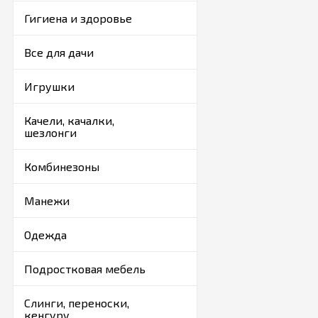
Компания «Гном» с 1
дилером самых крупн
Гигиена и здоровье
материалов. На весь
желающих купить изд
Все для дачи
Москве и городам Р
сопроводительных д
Приобрести товар м
Игрушки
поместить его в «Ко
Качели, качалки,
шезлонги
Комбинезоны
Манежи
Одежда
Подростковая мебель
Слинги, переноски,
кенгуру