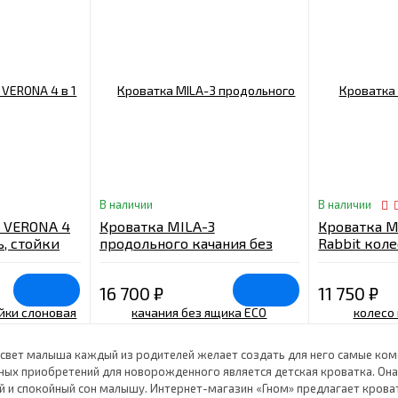
В наличии
В наличии
 VERONA 4
Кроватка MILA-3
Кроватка MA
ь, стойки
продольного качания без
Rabbit кол
ящика ECO натуральный
16 700
₽
11 750
₽
 свет малыша каждый из родителей желает создать для него самые ко
ных приобретений для новорожденного является детская кроватка. Он
 и спокойный сон малышу. Интернет-магазин «Гном» предлагает кроват