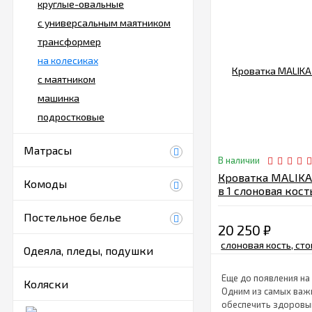
круглые-овальные
с универсальным маятником
трансформер
на колесиках
с маятником
машинка
подростковые
Матрасы
В наличии
Кроватка MALIKA
Комоды
в 1 слоновая кост
слоновая кость
Постельное белье
20 250
₽
Одеяла, пледы, подушки
Еще до появления на
Коляски
Одним из самых важ
обеспечить здоровый