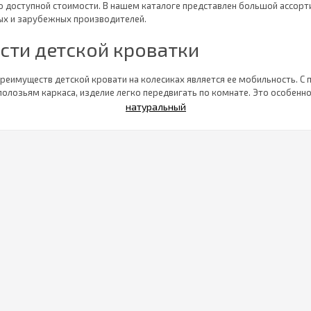
о доступной стоимости. В нашем каталоге представлен большой ассорт
ых и зарубежных производителей.
сти детской кроватки
реимуществ детской кровати на колесиках является ее мобильность. С
полозьям каркаса, изделие легко передвигать по комнате. Это особенно
ли захотят сделать в помещении перестановку. Можно выбрать издели
ементами. Для удобства укачивания малыша в кровати предусмотрен п
. Модель, оборудованная выдвижным ящиком, позволяет организовать 
 для сна ребенка. Кровать с качалкой на полозьях обеспечивает легкое 
. Во многих моделях можно менять положение уровня ложа или передн
цию кровати входят следующие элемен
е овала, круга или прямоугольника.
и с прутьями.
ий матрас.
вати.
но обратиться к нам?