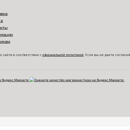
авка
та
акты
амации
викам
 сайта в соответствии с
официальной политикой
. Если вы не даете соглас