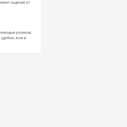
имент изделий от
 помощью роликов,
 удобно, если в
е, оснащенное
родольный или
хранение вещей, не
покачивание и
ей стенки.
ты: