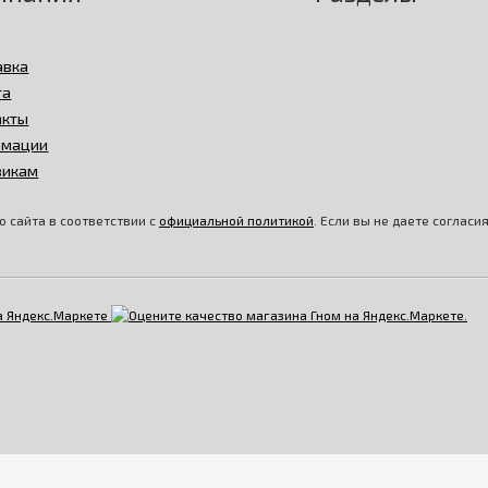
авка
та
акты
амации
викам
 сайта в соответствии с
официальной политикой
. Если вы не даете соглас