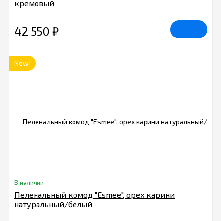
кремовый
42 550
₽
New!
В наличии
Пеленальный комод "Esmee", орех карини
натуральный/белый