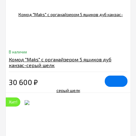
В наличии
Комод "Maks" с органайзером 5 ящиков дуб
канзас-серый шелк
30 600
₽
Хит!