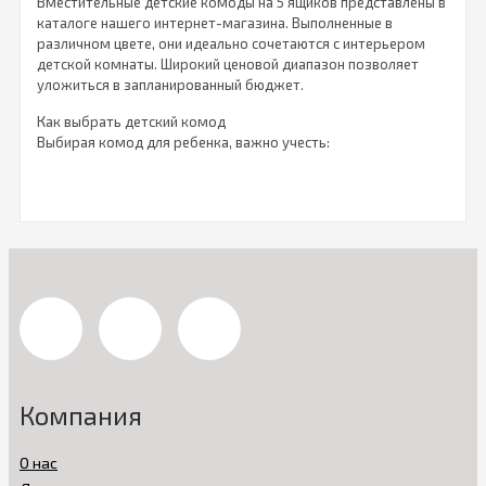
Вместительные детские комоды на 5 ящиков представлены в
каталоге нашего интернет-магазина. Выполненные в
различном цвете, они идеально сочетаются с интерьером
детской комнаты. Широкий ценовой диапазон позволяет
уложиться в запланированный бюджет.
Как выбрать детский комод
Выбирая комод для ребенка, важно учесть:
качественные характеристики используемого для
создания мебели сырья;
цветовую гамму интерьера;
вместительность;
потребность в пеленальном столике.
Выбирая комод, родители стремятся подобрать его в тон
кроватке и остальной мебели в детской комнате. В наличии
белая, слоновой кости, венге и других цветов мебель. Ящики
комодов с легкостью открываются и закрываются за счет
шариковых направляющих. Обратите внимание: мебель не
имеет острых углов.
Компания
Подборка мебели в каталоге нашего интернет-магазина —
это эталон качества по доступной цене. Все товарные
О нас
позиции есть в наличии. Заказав комод, вы можете забрать