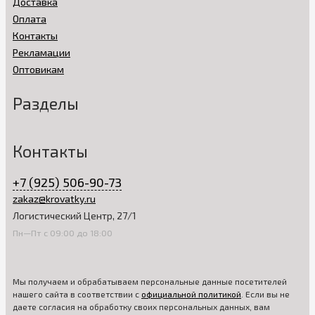
Доставка
мебель самостоятельно или оформить ее доставку.
Оплата
Преимущества для покупателей
Контакты
Принимая решение купить детский комод в нашем интернет-
Рекламации
магазине, вы делаете выбор в пользу надежной в
Оптовикам
эксплуатации мебели. В наличии модели из ЛДСП и
натуральной древесины. Вся мебель изготовлена из
безопасных, экологичных материалов. Использована
Разделы
надежная фурнитура высокого качества.
Продажа товара осуществляется непосредственно от
Контакты
производителя. В каждом комплекте предусмотрена
подробная инструкция по сборке. На все модели детских
комодов распространяются гарантийные обязательства.
+7 (925) 506-90-73
zakaz@krovatky.ru
Чтобы проконсультироваться по всем текущим вопросам,
выбрать идеально подходящую для детской комнаты
Логистический Центр, 27/1
мебель и оформить ее доставку, звоните по указанному на
Пн—Пт с 09:00 до 18:00
сайте контактному телефону или оставляйте заявку на
обратный звонок.
Мы получаем и обрабатываем персональные данные посетителей
нашего сайта в соответствии с
официальной политикой
. Если вы не
даете согласия на обработку своих персональных данных, вам