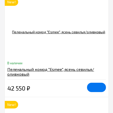
New!
В наличии
Пеленальный комод "Esmee", ясень севилья/
оливковый
42 550
₽
New!