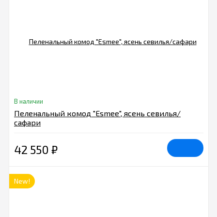
В наличии
Пеленальный комод "Esmee", ясень севилья/
сафари
42 550
₽
New!