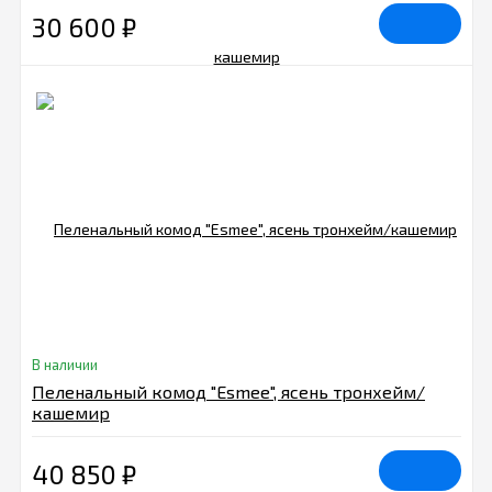
30 600
₽
В наличии
Пеленальный комод "Esmee", ясень тронхейм/
кашемир
40 850
₽