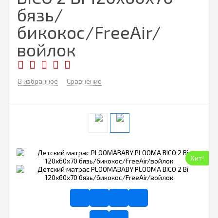
бязь/
бикокос/FreeAir/
войлок
В избранное
Сравнение
Хит!